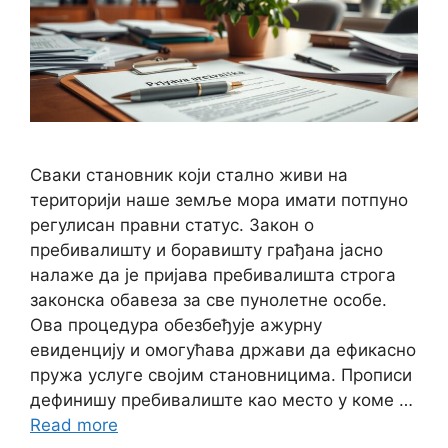
Сваки становник који стално живи на
територији наше земље мора имати потпуно
регулисан правни статус. Закон о
пребивалишту и боравишту грађана јасно
налаже да је пријава пребивалишта строга
законска обавеза за све пунолетне особе.
Ова процедура обезбеђује ажурну
евиденцију и омогућава држави да ефикасно
пружа услуге својим становницима. Прописи
дефинишу пребивалиште као место у коме …
Read more