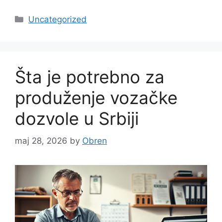
Categories
Uncategorized
Šta je potrebno za
produženje vozačke
dozvole u Srbiji
maj 28, 2026
by
Obren