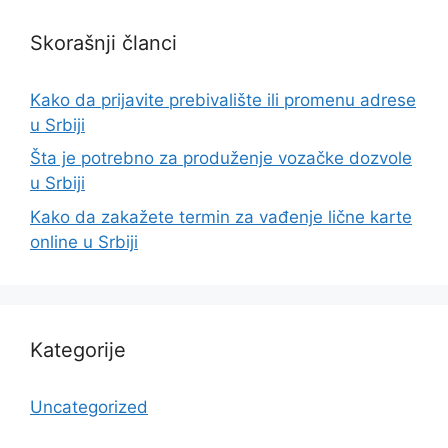
Skorašnji članci
Kako da prijavite prebivalište ili promenu adrese
u Srbiji
Šta je potrebno za produženje vozačke dozvole
u Srbiji
Kako da zakažete termin za vađenje lične karte
online u Srbiji
Kategorije
Uncategorized