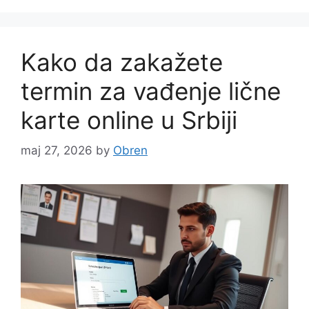
Kako da zakažete
termin za vađenje lične
karte online u Srbiji
maj 27, 2026
by
Obren