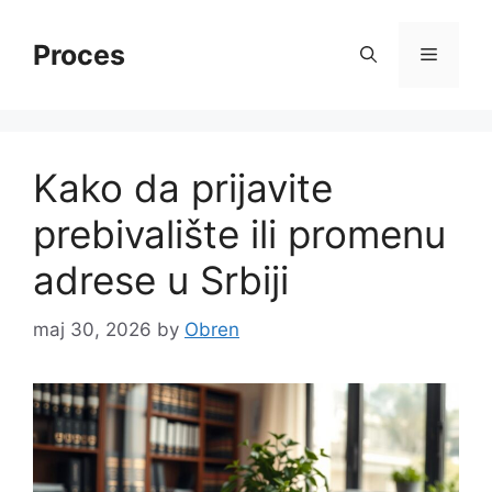
Skip
to
Proces
Menu
content
Kako da prijavite
prebivalište ili promenu
adrese u Srbiji
maj 30, 2026
by
Obren