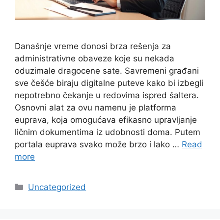
Današnje vreme donosi brza rešenja za
administrativne obaveze koje su nekada
oduzimale dragocene sate. Savremeni građani
sve češće biraju digitalne puteve kako bi izbegli
nepotrebno čekanje u redovima ispred šaltera.
Osnovni alat za ovu namenu je platforma
euprava, koja omogućava efikasno upravljanje
ličnim dokumentima iz udobnosti doma. Putem
portala euprava svako može brzo i lako …
Read
more
Categories
Uncategorized