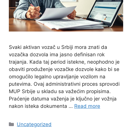
Svaki aktivan vozač u Srbiji mora znati da
vozačka dozvola ima jasno definisan rok
trajanja. Kada taj period istekne, neophodno je
obaviti produženje vozačke dozvole kako bi se
omogućilo legalno upravljanje vozilom na
putevima. Ovaj administrativni proces sprovodi
MUP Srbije u skladu sa važećim propisima.
Praćenje datuma važenja je ključno jer vožnja
nakon isteka dokumenta …
Read more
Categories
Uncategorized